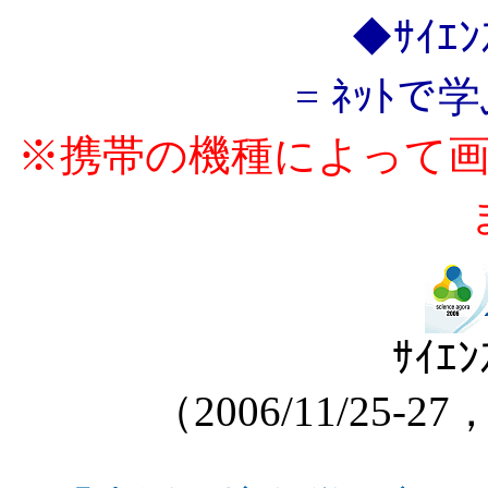
◆ｻｲｴ
= ﾈｯﾄで
※携帯の機種によって
ｻｲｴﾝ
（2006/11/25