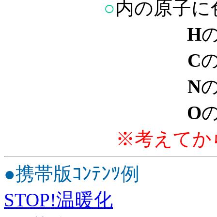
○
内の原子に
H
C
N
O
※考えてか
●携帯版ｺﾝﾃﾝﾂ例
STOP!温暖化