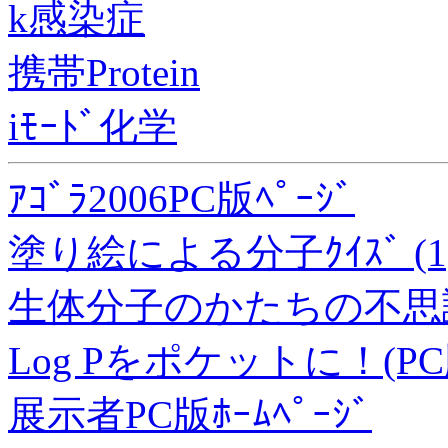
k感染症
携帯Protein
iﾓｰﾄﾞ化学
ｱｺﾞﾗ2006PC版ﾍﾟｰｼﾞ
塗り絵による分子ｸｲｽﾞ (1)/
生体分子のかたちの不思議
Log Pをポケットに！(PC
展示者PC版ﾎｰﾑﾍﾟｰｼﾞ