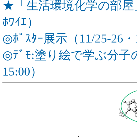
★「生活環境化学の部屋
ﾎﾜｲｴ）
◎ﾎﾟｽﾀｰ展示（11/25-26
◎
ﾃﾞﾓ:塗り絵で学ぶ分子の
15:00）