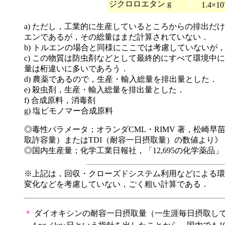
ジクロロエタン g
1.4×10
a) ただし，工業的に生産しているところからの排出
エンであるが，その総量はまだ計算されていない．
b) トルエンの場合と同様にここでは考慮していない
c) この物質は防虫剤などとして最終的にすべて環境
量は桁違いに多いであろう．
d) 農薬であるので，生産・輸入総量を排出量とした．
e) 殺虫剤，生産・輸入総量を排出量とした．
f) 合成原料，消毒剤
g) 塩ビモノマー合成原料
◎毒性パラメータ；オランダCML・RIMV 著，松崎早苗
取許容量）またはTDI（耐容一日摂取量）の数値より》
◎国内生産量；化学工業日報社，「12,695の化学薬品」，
※上記は，回収・クローズドシステム利用などによる環
変化などを考慮していない，ごく粗い計算である．
＊
ダイオキシンの耐容一日摂取量（一生涯毎日摂取しても