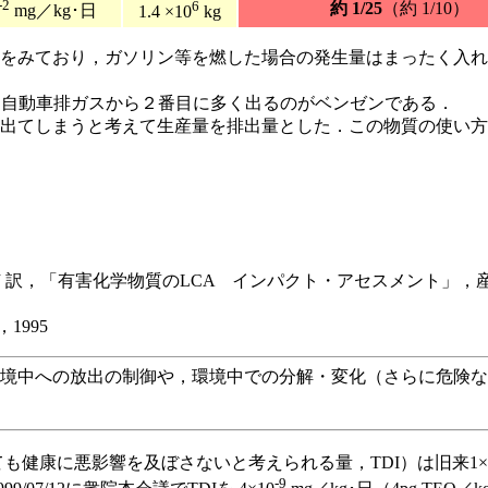
-2
6
約 1/25
（約 1/10）
mg／kg･日
1.4 ×10
kg
だけをみており，ガソリン等を燃した場合の発生量はまったく入
が，自動車排ガスから２番目に多く出るのがベンゼンである．
中に出てしまうと考えて生産量を排出量とした．この物質の使い
 訳，「有害化学物質のLCA インパクト・アセスメント」，産業環
1995
境中への放出の制御や，環境中での分解・変化（さらに危険な
健康に悪影響を及ぼさないと考えられる量，TDI）は旧来1×
-9