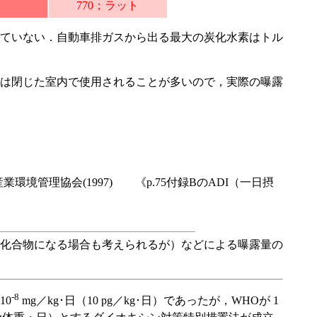
770；ラット
れていない．自動車排ガスから出る最大の炭化水素はトル
方は閉じた室内で使用されることが多いので，実際の曝露
境管理協会(1997) 《p.75付録BのADI（一日摂
化合物になる場合も考えられるが）などによる曝露量の
-8
10
mg／kg･日（10 pg／kg･日）であったが，WHOが 1