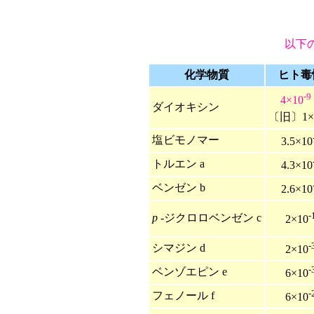
以下
化学物質
ヒト毒
-9
4×10
ダイオキシン
〔旧〕1×
塩ビモノマー
3.5×10
トルエン a
4.3×10
ベンゼン b
2.6×10
-
p
-ジクロロベンゼン c
2×10
-
シマジン d
2×10
-
ベンゾエピン e
6×10
-
フェノール f
6×10