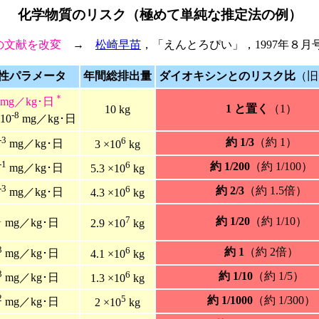
化学物質のリスク（極めて単純な推定法の例）
の文献を改変
→
松崎早苗
，「えんとろぴい」，1997年８月号
性パラメータ
年間総排出量
ダイオキシンとのリスク比
（旧
＊
mg／kg･日
1 と置く
（1）
10 kg
-8
10
mg／kg･日
-3
6
約 1/3
（約 1）
mg／kg･日
3 ×10
kg
-1
6
約 1/200
（約 1/100）
mg／kg･日
5.3 ×10
kg
-3
6
約 2/3
（約 1.5倍）
mg／kg･日
4.3 ×10
kg
1
7
約 1/20
（約 1/10）
mg／kg･日
2.9 ×10
kg
3
6
約 1
（約 2倍）
mg／kg･日
4.1 ×10
kg
3
6
約 1/10
（約 1/5）
mg／kg･日
1.3 ×10
kg
2
5
約 1/1000
（約 1/300）
mg／kg･日
2 ×10
kg