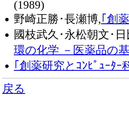
(1989)
野崎正勝･長瀬博,
｢創
國枝武久･永松朝文･日
環の化学 －医薬品の基
｢創薬研究とｺﾝﾋﾟｭｰﾀｰ
戻る