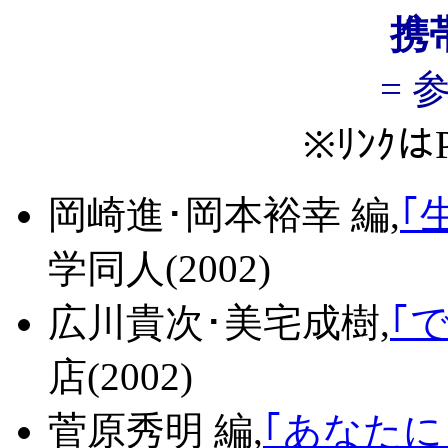
携帯
= 
※ﾘﾝｸ
岡崎進･岡本裕幸 編,
｢生
学同人(2002)
広川貴次･美宅成樹,
｢で
店(2002)
菅原秀明 編,
｢あなたにも