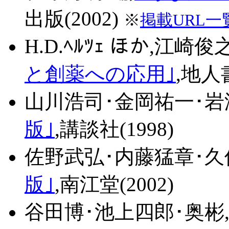
出版(2002)
※
掲載URL一
H.D.ﾍﾙﾂｪ ほか,江崎俊之
と創薬への応用｣
,地人書
山川浩司･金岡祐一･岩
版｣
,講談社(1998)
佐野武弘･内藤猛章･久
版｣
,南江堂(2002)
谷田博･池上四郎･奥彬